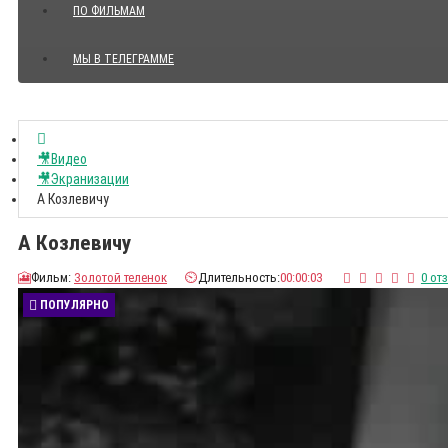
ПО ФИЛЬМАМ
МЫ В ТЕЛЕГРАММЕ
Показать все Цитаты с видео
🎥Видео
🎥Экранизации
А Козлевичу
А Козлевичу
🎦
Фильм:
Золотой теленок
⏲️
Длительность:
00:00:03
0 от
ПОПУЛЯРНО