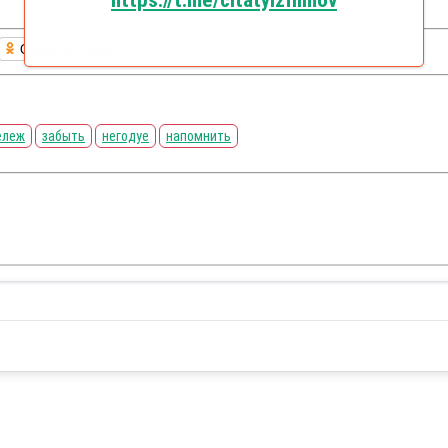
https://t.me/citatyizfilmov
Одноклассники
ележ
забыть
негодуе
напомнить