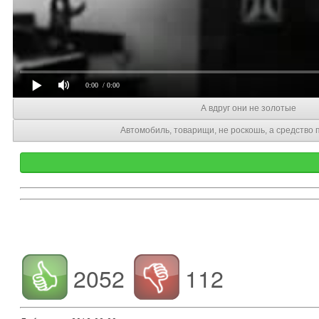
0:00
/ 0:00
А вдруг они не золотые
Автомобиль, товарищи, не роскошь, а средство
2052
112