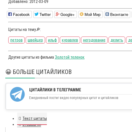
Добавлено:
2012-03-09
Facebook
Twitter
Google+
Мой Мир
Вконтакте
Цитаты на тему🔎:
петров
швейцер
ильф
куравлев
негодование
делить
д
Другие цитаты из фильма
Золотой теленок
😀 БОЛЬШЕ ЦИТАЙЛИКОВ
ЦИТАЙЛИКИ В ТЕЛЕГРАММЕ
Ежедневный постиг видео популярных цитат и цитайликов
Текст цитаты
Отзывы (0)