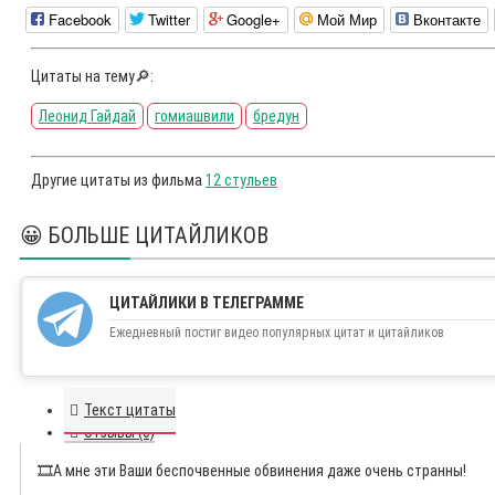
Facebook
Twitter
Google+
Мой Мир
Вконтакте
Цитаты на тему🔎:
Леонид Гайдай
гомиашвили
бредун
Другие цитаты из фильма
12 стульев
😀 БОЛЬШЕ ЦИТАЙЛИКОВ
ЦИТАЙЛИКИ В ТЕЛЕГРАММЕ
Ежедневный постиг видео популярных цитат и цитайликов
Текст цитаты
Отзывы (0)
🎞️
А мне эти Ваши беспочвенные обвинения даже очень странны!