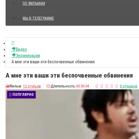
ПО ФИЛЬМАМ
МЫ В ТЕЛЕГРАММЕ
Показать все Цитаты с видео
🎥Видео
🎥Экранизации
А мне эти ваши эти беспочвенные обвинения
А мне эти ваши эти беспочвенные обвинения
🎦
Фильм:
12 стульев
⏲️
Длительность:
00:00:04
0 отзывов
ПОПУЛЯРНО