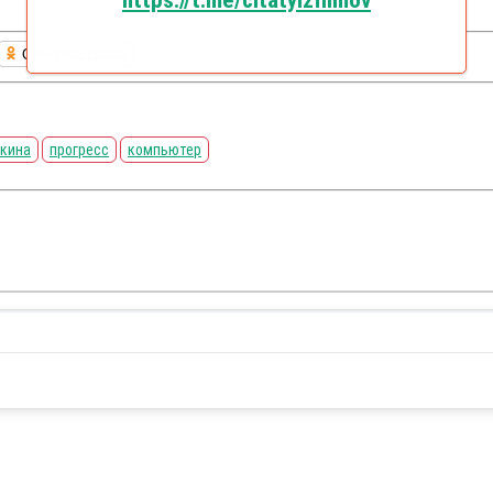
https://t.me/citatyizfilmov
Одноклассники
кина
прогресс
компьютер