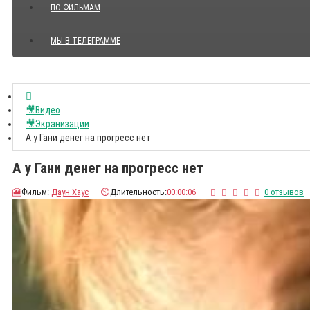
ПО ФИЛЬМАМ
МЫ В ТЕЛЕГРАММЕ
Показать все Цитаты с видео
🎥Видео
🎥Экранизации
А у Гани денег на прогресс нет
А у Гани денег на прогресс нет
🎦
Фильм:
Даун Хаус
⏲️
Длительность:
00:00:06
0 отзывов