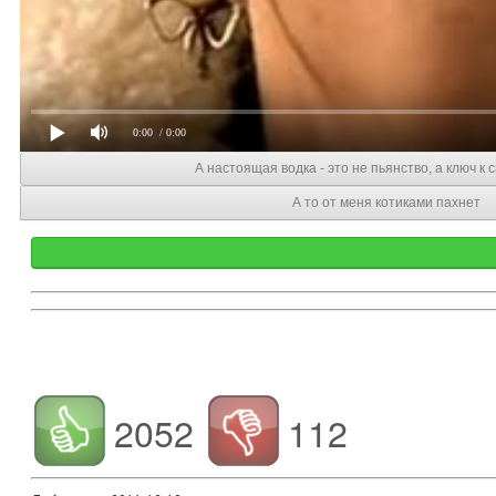
0:00
/ 0:00
А настоящая водка - это не пьянство, а ключ к 
А то от меня котиками пахнет
2052
112