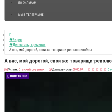
ПО ФИЛЬМАМ
МЫ В ТЕЛЕГРАММЕ
Показать все Цитаты с видео
🎥Видео
🎥Детективы, криминал
А вас, мой дорогой, свои же товарищи-революционЭры
А вас, мой дорогой, свои же товарищи-револ
🎦
Фильм:
Статский советник
⏲️
Длительность:
00:00:07
0 
ПОПУЛЯРНО