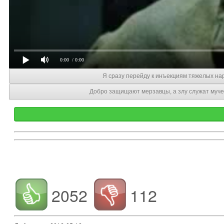
0:00
/ 0:00
Я сразу перейду к инъекциям тяжелых на
Добро защищают мерзавцы, а злу служат муче
2052
112