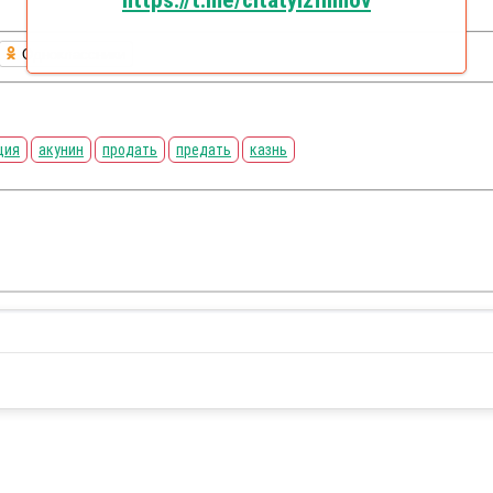
https://t.me/citatyizfilmov
Одноклассники
ция
акунин
продать
предать
казнь