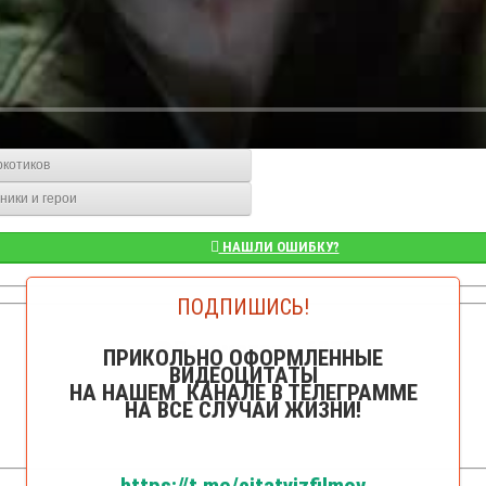
ркотиков
ники и герои
НАШЛИ ОШИБКУ?
ПОДПИШИСЬ!
👁️Просмотров: 6031
ПРИКОЛЬНО ОФОРМЛЕННЫЕ
ВИДЕОЦИТАТЫ
НА НАШЕМ КАНАЛЕ В ТЕЛЕГРАММЕ
НА ВСЕ СЛУЧАИ ЖИЗНИ!