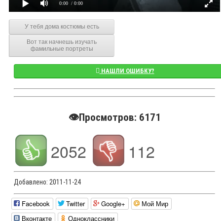
0:00
/ 0:00
У тебя дома костюмы есть
Вот так начнешь изучать
фамильные портреты
НАШЛИ ОШИБКУ?
👁️Просмотров: 6171
2052
112
Добавлено:
2011-11-24
Facebook
Twitter
Google+
Мой Мир
Вконтакте
Одноклассники