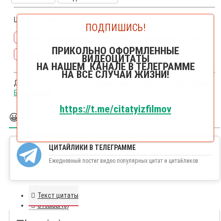
Цитаты на тему🔎:
ПОДПИШИСЬ!
ливанов
масленников
конан-дойл
утверждение
найти
ПРИКОЛЬНО ОФОРМЛЕННЫЕ
находка
фосфор
ВИДЕОЦИТАТЫ
НА НАШЕМ КАНАЛЕ В ТЕЛЕГРАММЕ
НА ВСЕ СЛУЧАИ ЖИЗНИ!
Другие цитаты из фильма
Шерлок Холмс и доктор Ватсон: Собака
Баскервилей
https://t.me/citatyizfilmov
😀 БОЛЬШЕ ЦИТАЙЛИКОВ
ЦИТАЙЛИКИ В ТЕЛЕГРАММЕ
Ежедневный постиг видео популярных цитат и цитайликов
Текст цитаты
Отзывы (0)