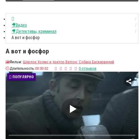
🎥Видео
🎥Детективы, криминал
А вот и фосфор
А вот и фосфор
🎦
Фильм:
Шерлок Холмс и доктор Ватсон: Собака Баскервилей
⏲️
Длительность:
00:00:02
0 отзывов
ПОПУЛЯРНО