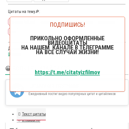
Цитаты на тему🔎:
Леонид Гайдай
смирнов
хамство
зеленая
транспорт
ПОДПИШИСЬ!
хам
ПРИКОЛЬНО ОФОРМЛЕННЫЕ
ВИДЕОЦИТАТЫ
НА НАШЕМ КАНАЛЕ В ТЕЛЕГРАММЕ
Другие цитаты из фильма
Операция Ы и другие приключения
НА ВСЕ СЛУЧАИ ЖИЗНИ!
Шурика
😀 БОЛЬШЕ ЦИТАЙЛИКОВ
https://t.me/citatyizfilmov
ЦИТАЙЛИКИ В ТЕЛЕГРАММЕ
Ежедневный постиг видео популярных цитат и цитайликов
Текст цитаты
Отзывы (0)