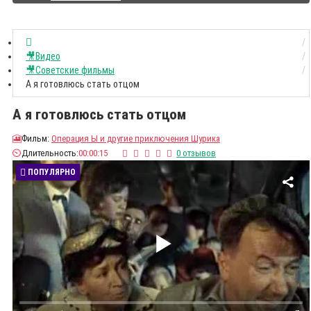
🎥Видео
🎥Советские фильмы
А я готовлюсь стать отцом
А я готовлюсь стать отцом
🎦
Фильм:
Операция Ы и другие приключения Шурика
⏲️
Длительность:
00:00:15
0 отзывов
ПОПУЛЯРНО