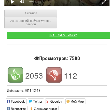
0:00
/ 0:00
А компот
Ах ты зрячий, сейчас будешь
слепой
НАШЛИ ОШИБКУ?
👁️Просмотров: 7580
2053
112
Добавлено:
2011-12-18
Facebook
Twitter
Google+
Мой Мир
Вконтакте
Одноклассники