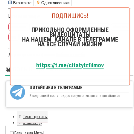
Вконтакте
Одноклассники
ПОДПИШИСЬ!
Цитаты на тему🔎:
меньшов
спасение
побег
бежать
скрываться
убежать
ПРИКОЛЬНО ОФОРМЛЕННЫЕ
ВИДЕОЦИТАТЫ
лях
беги
побежать
скройся
спасайся
спасаться
НА НАШЕМ КАНАЛЕ В ТЕЛЕГРАММЕ
НА ВСЕ СЛУЧАИ ЖИЗНИ!
Другие цитаты из фильма
Любовь и голуби
https://t.me/citatyizfilmov
😀 БОЛЬШЕ ЦИТАЙЛИКОВ
ЦИТАЙЛИКИ В ТЕЛЕГРАММЕ
Ежедневный постиг видео популярных цитат и цитайликов
Текст цитаты
Отзывы (0)
🎞️
Беги. дядя Мить!