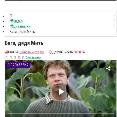
🎥Видео
🎥Цитайлики
Беги, дядя Мить
Беги, дядя Мить
🎦
Фильм:
Любовь и голуби
⏲️
Длительность:
00:00:06
0 отзывов
ПОПУЛЯРНО