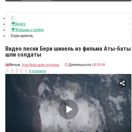
🎥Видео
🎥Фильмы о войне
Бери шинель
Видео песни Бери шинель из фильма Аты-баты
шли солдаты
🎦
Фильм:
Аты-баты шли солдаты
⏲️
Длительность:
00:03:09
0 отзывов