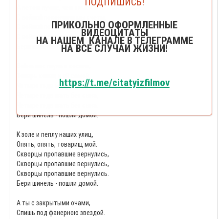
ПОДПИШИСЬ!
А летом лучше, чем зимой.
С войной покончили мы счеты,
ПРИКОЛЬНО ОФОРМЛЕННЫЕ
С войной покончили мы счеты,
ВИДЕОЦИТАТЫ
С войной покончили мы счеты.
НА НАШЕМ КАНАЛЕ В ТЕЛЕГРАММЕ
Бери шинель - пошли домой.
НА ВСЕ СЛУЧАИ ЖИЗНИ!
Война нас гнула и косила,
Теперь конец и ей самой.
https://t.me/citatyizfilmov
Четыре года мать без сына,
Четыре года мать без сына,
Четыре года мать без сына.
Бери шинель - пошли домой.
К золе и пеплу наших улиц,
Опять, опять, товарищ мой.
Скворцы пропавшие вернулись,
Скворцы пропавшие вернулись,
Скворцы пропавшие вернулись.
Бери шинель - пошли домой.
А ты с закрытыми очами,
Спишь под фанерною звездой.