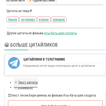
Вконтакте
Одноклассники
Цитаты на тему🔎:
быков
окуджава
конкин
левашов
Другие цитаты из фильма
Аты-баты шли солдаты
😀 БОЛЬШЕ ЦИТАЙЛИКОВ
ЦИТАЙЛИКИ В ТЕЛЕГРАММЕ
Ежедневный постиг видео популярных цитат и цитайликов
Текст цитаты
Отзывы (0)
🎞️
текст песни Бери шинель из фильма Аты-баты шли солдаты
А мы с тобой брат из пехоты,