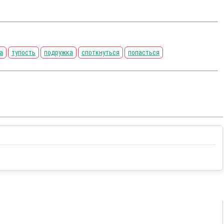
а
тупость
подружка
споткнуться
попасться