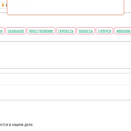
Одноклассники
он
скорцезе
преступление
глупость
попасть
супруга
девчонк
ются в нашем деле.