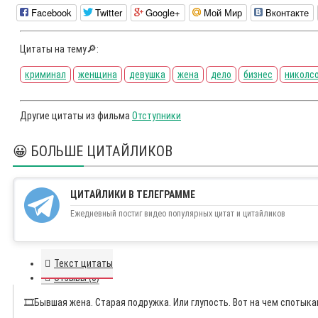
Facebook
Twitter
Google+
Мой Мир
Вконтакте
Цитаты на тему🔎:
криминал
женщина
девушка
жена
дело
бизнес
николс
Другие цитаты из фильма
Отступники
😀 БОЛЬШЕ ЦИТАЙЛИКОВ
ЦИТАЙЛИКИ В ТЕЛЕГРАММЕ
Ежедневный постиг видео популярных цитат и цитайликов
Текст цитаты
Отзывы (0)
🎞️
Бывшая жена. Старая подружка. Или глупость. Вот на чем спотыка