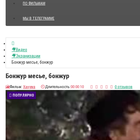
ПО ФИЛЬМАМ
МЫ В ТЕЛЕГРАММЕ
Показать все Цитаты с видео
🎥Видео
🎥Экранизации
Бонжур месье, бонжур
Бонжур месье, бонжур
🎦
Фильм:
Ханума
⏲️
Длительность:
00:00:10
0 отзывов
ПОПУЛЯРНО