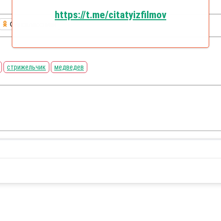
https://t.me/citatyizfilmov
Одноклассники
стрижельчик
медведев