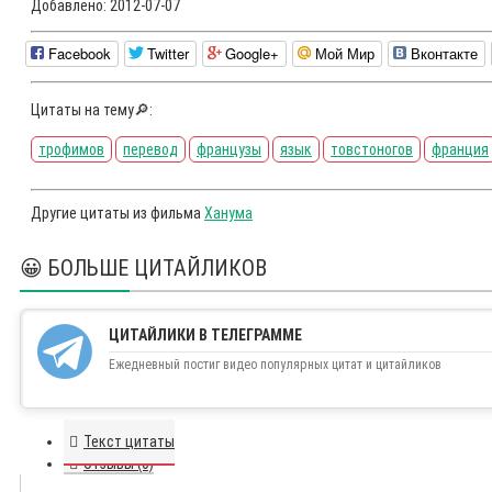
Добавлено:
2012-07-07
Facebook
Twitter
Google+
Мой Мир
Вконтакте
Цитаты на тему🔎:
трофимов
перевод
французы
язык
товстоногов
франция
Другие цитаты из фильма
Ханума
😀 БОЛЬШЕ ЦИТАЙЛИКОВ
ЦИТАЙЛИКИ В ТЕЛЕГРАММЕ
Ежедневный постиг видео популярных цитат и цитайликов
Текст цитаты
Отзывы (0)