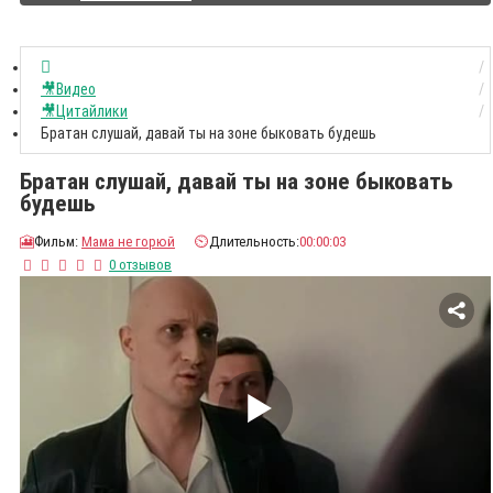
🎥Видео
🎥Цитайлики
Братан слушай, давай ты на зоне быковать будешь
Братан слушай, давай ты на зоне быковать
будешь
🎦
Фильм:
Мама не горюй
⏲️
Длительность:
00:00:03
0 отзывов