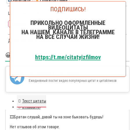
Вконтакте
Одноклассники
ПОДПИШИСЬ!
Цитаты на тему🔎:
ПРИКОЛЬНО ОФОРМЛЕННЫЕ
мурзенко
пежемский
куценко
ВИДЕОЦИТАТЫ
НА НАШЕМ КАНАЛЕ В ТЕЛЕГРАММЕ
НА ВСЕ СЛУЧАИ ЖИЗНИ!
Другие цитаты из фильма
Мама не горюй
😀 БОЛЬШЕ ЦИТАЙЛИКОВ
https://t.me/citatyizfilmov
ЦИТАЙЛИКИ В ТЕЛЕГРАММЕ
Ежедневный постиг видео популярных цитат и цитайликов
Текст цитаты
Отзывы (0)
🎞️
Братан слушай, давай ты на зоне быковать будешь!
Нет отзывов об этом товаре.