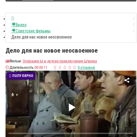
🎥Видео
🎥Советские фильмы
Дело для нас новое неосвоенное
Дело для нас новое неосвоенное
🎦
Фильм:
Операция Ы и другие приключения Шурика
⏲️
Длительность:
00:00:11
0 отзывов
ПОПУЛЯРНО