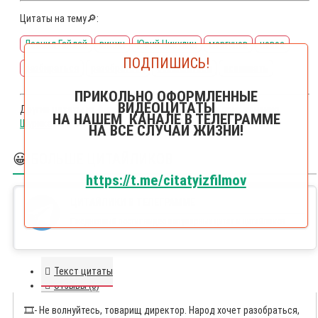
Цитаты на тему🔎:
Леонид Гайдай
вицин
Юрий Никулин
моргунов
новое
ПОДПИШИСЬ!
разбираться
разобраться
осваиваться
осваивать
ПРИКОЛЬНО ОФОРМЛЕННЫЕ
ВИДЕОЦИТАТЫ
Другие цитаты из фильма
Операция Ы и другие приключения
НА НАШЕМ КАНАЛЕ В ТЕЛЕГРАММЕ
Шурика
НА ВСЕ СЛУЧАИ ЖИЗНИ!
😀 БОЛЬШЕ ЦИТАЙЛИКОВ
https://t.me/citatyizfilmov
ЦИТАЙЛИКИ В ТЕЛЕГРАММЕ
Ежедневный постиг видео популярных цитат и цитайликов
Текст цитаты
Отзывы (0)
🎞️
- Не волнуйтесь, товарищ директор. Народ хочет разобраться,