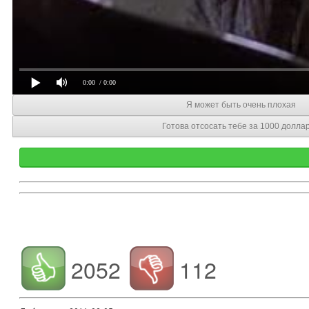
0:00
/ 0:00
Я может быть очень плохая
Готова отсосать тебе за 1000 долла
2052
112