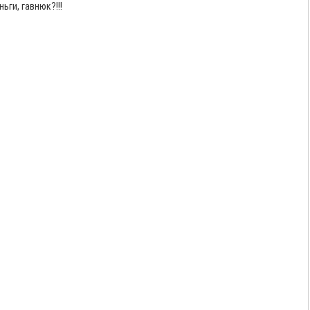
ьги, гавнюк?!!!