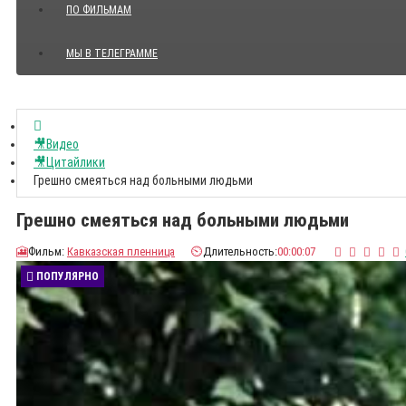
ПО ФИЛЬМАМ
МЫ В ТЕЛЕГРАММЕ
Показать все Цитаты с видео
🎥Видео
🎥Цитайлики
Грешно смеяться над больными людьми
Грешно смеяться над больными людьми
🎦
Фильм:
Кавказская пленница
⏲️
Длительность:
00:00:07
ПОПУЛЯРНО