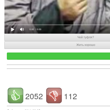
0:00
/ 0:00
Чей туфля?
Жить хорошо
2052
112