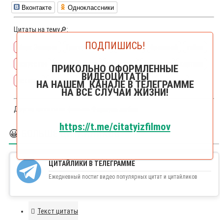
Вконтакте
Одноклассники
Цитаты на тему🔎:
ПОДПИШИСЬ!
Марк Захаров
Григорий Горин
толстой
броневой
тайна
искусство
воспоминания
живопись
художник
картина
ПРИКОЛЬНО ОФОРМЛЕННЫЕ
ВИДЕОЦИТАТЫ
история
амнезия
фотография
рисунок
историки
НА НАШЕМ КАНАЛЕ В ТЕЛЕГРАММЕ
НА ВСЕ СЛУЧАИ ЖИЗНИ!
Другие цитаты из фильма
Формула любви
https://t.me/citatyizfilmov
😀 БОЛЬШЕ ЦИТАЙЛИКОВ
ЦИТАЙЛИКИ В ТЕЛЕГРАММЕ
Ежедневный постиг видео популярных цитат и цитайликов
Текст цитаты