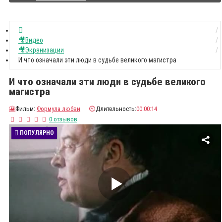
🎥Видео
🎥Экранизации
И что означали эти люди в судьбе великого магистра
И что означали эти люди в судьбе великого
магистра
🎦
Фильм:
Формула любви
⏲️
Длительность:
00:00:14
0 отзывов
ПОПУЛЯРНО