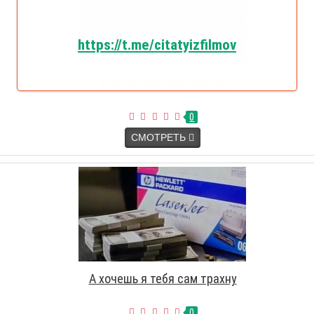
https://t.me/citatyizfilmov
А зачем нам английский
0
СМОТРЕТЬ
А хочешь я тебя сам трахну
0