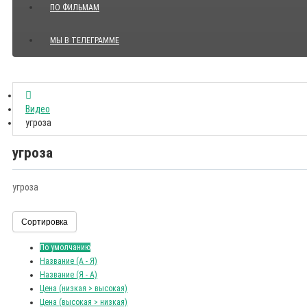
ПО ФИЛЬМАМ
МЫ В ТЕЛЕГРАММЕ
Показать все Цитаты с видео
Видео
угроза
угроза
угроза
Сортировка
По умолчанию
Название (А - Я)
Название (Я - А)
Цена (низкая > высокая)
Цена (высокая > низкая)