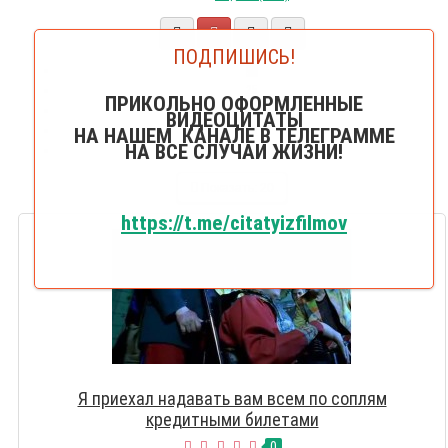
ПОДПИШИСЬ!
20
25
ПРИКОЛЬНО ОФОРМЛЕННЫЕ
50
ВИДЕОЦИТАТЫ
75
НА НАШЕМ КАНАЛЕ В ТЕЛЕГРАММЕ
НА ВСЕ СЛУЧАИ ЖИЗНИ!
100
Показать:
20
https://t.me/citatyizfilmov
Я приехал надавать вам всем по соплям
кредитными билетами
0