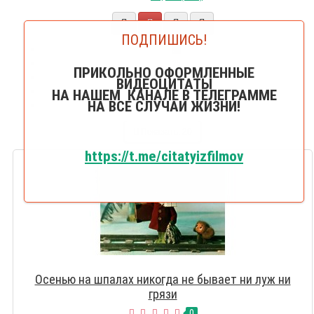
ПОДПИШИСЬ!
20
25
ПРИКОЛЬНО ОФОРМЛЕННЫЕ
50
ВИДЕОЦИТАТЫ
75
НА НАШЕМ КАНАЛЕ В ТЕЛЕГРАММЕ
НА ВСЕ СЛУЧАИ ЖИЗНИ!
100
Показать:
20
https://t.me/citatyizfilmov
Осенью на шпалах никогда не бывает ни луж ни
грязи
0