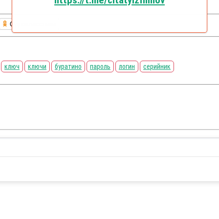
https://t.me/citatyizfilmov
Одноклассники
ключ
ключи
буратино
пароль
логин
серийник