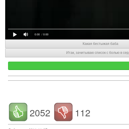
0:00
/ 0:00
Какая бестыжая баба
Итак, зачитываю список с болью в се
2052
112