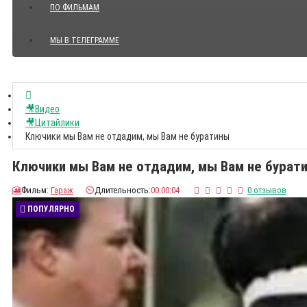
ПО ФИЛЬМАМ
МЫ В ТЕЛЕГРАММЕ
Показать все Цитаты с видео
🎥Видео
🎥Цитайлики
Ключики мы Вам не отдадим, мы Вам не буратины
Ключики мы Вам не отдадим, мы Вам не бурат
🎦
Фильм:
Гараж
⏲️
Длительность:
00:00:04
0 отзывов
ПОПУЛЯРНО