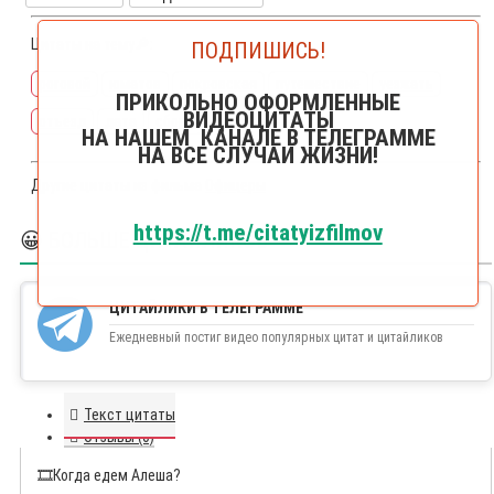
Цитаты на тему🔎:
ПОДПИШИСЬ!
роговой
юматов
покровская
путешествие
уезжать
ПРИКОЛЬНО ОФОРМЛЕННЫЕ
ВИДЕОЦИТАТЫ
отъезд
дата
сборы
НА НАШЕМ КАНАЛЕ В ТЕЛЕГРАММЕ
НА ВСЕ СЛУЧАИ ЖИЗНИ!
Другие цитаты из фильма
Офицеры
https://t.me/citatyizfilmov
😀 БОЛЬШЕ ЦИТАЙЛИКОВ
ЦИТАЙЛИКИ В ТЕЛЕГРАММЕ
Ежедневный постиг видео популярных цитат и цитайликов
Текст цитаты
Отзывы (0)
🎞️
Когда едем Алеша?