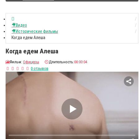
🎥Видео
🎥Исторические фильмы
Когда едем Алеша
Когда едем Алеша
🎦
Фильм:
Офицеры
⏲️
Длительность:
00:00:04
0 отзывов