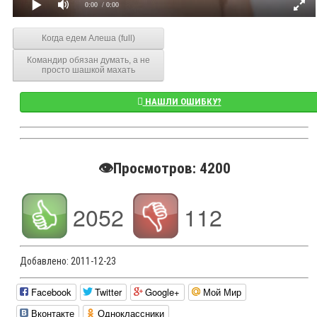
0:00
/ 0:00
Когда едем Алеша (full)
Командир обязан думать, а не
просто шашкой махать
НАШЛИ ОШИБКУ?
👁️Просмотров: 4200
2052
112
Добавлено:
2011-12-23
Facebook
Twitter
Google+
Мой Мир
Вконтакте
Одноклассники