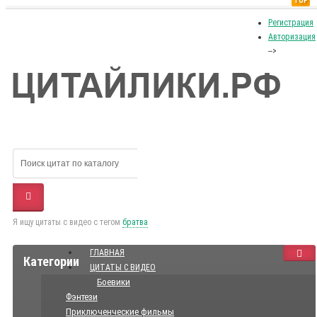
TOP
Регистрация
Авторизация
-->
Я ищу цитаты с видео с тегом
братва
ГЛАВНАЯ
Категории
ЦИТАТЫ С ВИДЕО
Боевики
Фэнтези
Приключенческие фильмы