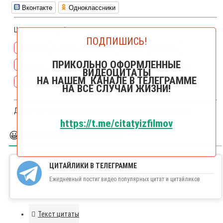
Вконтакте
Одноклассники
Цитаты на тему🔎:
ПОДПИШИСЬ!
татарский
узнать
искусство
стиль
живопись
ПРИКОЛЬНО ОФОРМЛЕННЫЕ
узнавать
художник
картина
живописец
картины
ВИДЕОЦИТАТЫ
НА НАШЕМ КАНАЛЕ В ТЕЛЕГРАММЕ
художники
почерк
НА ВСЕ СЛУЧАИ ЖИЗНИ!
Другие цитаты из фильма
Приключения принца Флоризеля
https://t.me/citatyizfilmov
😀 БОЛЬШЕ ЦИТАЙЛИКОВ
ЦИТАЙЛИКИ В ТЕЛЕГРАММЕ
Ежедневный постиг видео популярных цитат и цитайликов
Текст цитаты