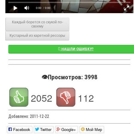
0:00
/ 0:00
Каждый борется со скукой по-
своему
Кустарный из каретной рессоры
НАШЛИ ОШИБКУ?
👁️Просмотров: 3998
2052
112
Добавлено:
2011-12-22
Facebook
Twitter
Google+
Мой Мир