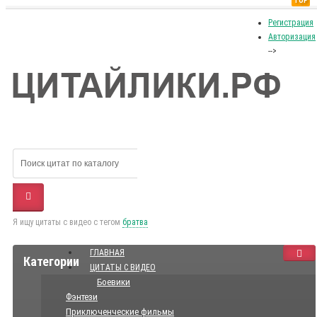
TOP
Регистрация
Авторизация
-->
Я ищу цитаты с видео с тегом
братва
ГЛАВНАЯ
Категории
ЦИТАТЫ С ВИДЕО
Боевики
Фэнтези
Приключенческие фильмы