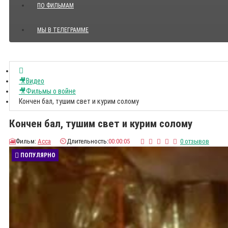
ПО ФИЛЬМАМ
МЫ В ТЕЛЕГРАММЕ
Показать все Цитаты с видео
🎥Видео
🎥Фильмы о войне
Кончен бал, тушим свет и курим солому
Кончен бал, тушим свет и курим солому
🎦
Фильм:
Асса
⏲️
Длительность:
00:00:05
0 отзывов
ПОПУЛЯРНО