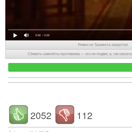
0:00
/ 0:00
Ромео из Ташкента загрустил
Сбивать самолёты противника — это не подвиг, а, так сказат
2052
112