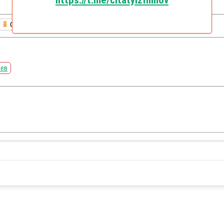
https://t.me/citatyizfilmov
Одноклассники
аев