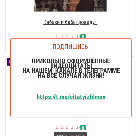
Кабаки и бабы доведут
0
ПОДПИШИСЬ!
СМОТРЕТЬ
ПРИКОЛЬНО ОФОРМЛЕННЫЕ
ПОПУЛЯРНО
ВИДЕОЦИТАТЫ
НА НАШЕМ КАНАЛЕ В ТЕЛЕГРАММЕ
НА ВСЕ СЛУЧАИ ЖИЗНИ!
https://t.me/citatyizfilmov
Мы тебя не больно зарежем
0