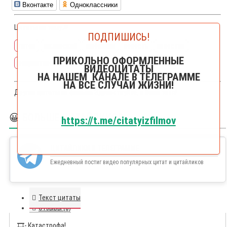
Вконтакте
Одноклассники
Цитаты на тему🔎:
ПОДПИШИСЬ!
титов
шкловский
любезнов
новость
известие
ПРИКОЛЬНО ОФОРМЛЕННЫЕ
неприятность
погибнуть
гибель
телеграмма
ВИДЕОЦИТАТЫ
НА НАШЕМ КАНАЛЕ В ТЕЛЕГРАММЕ
НА ВСЕ СЛУЧАИ ЖИЗНИ!
Другие цитаты из фильма
Здравствуйте, я Ваша тетя!
😀 БОЛЬШЕ ЦИТАЙЛИКОВ
https://t.me/citatyizfilmov
ЦИТАЙЛИКИ В ТЕЛЕГРАММЕ
Ежедневный постиг видео популярных цитат и цитайликов
Текст цитаты
Отзывы (0)
🎞️
- Катастрофа!