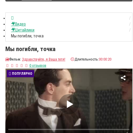
🎥Видео
🎥Цитайлики
Мы погибли, точка
Мы погибли, точка
🎦
Фильм:
Здравствуйте, я Ваша тетя!
⏲️
Длительность:
00:00:20
0 отзывов
ПОПУЛЯРНО