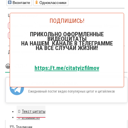
Вконтакте
Одноклассники
Цитаты на тему🔎:
ПОДПИШИСЬ!
Марк Захаров
Григорий Горин
шварц
Александр Абудулов
ПРИКОЛЬНО ОФОРМЛЕННЫЕ
тихонов
традиции
традиция
ВИДЕОЦИТАТЫ
НА НАШЕМ КАНАЛЕ В ТЕЛЕГРАММЕ
НА ВСЕ СЛУЧАИ ЖИЗНИ!
Другие цитаты из фильма
Убить дракона
😀 БОЛЬШЕ ЦИТАЙЛИКОВ
https://t.me/citatyizfilmov
ЦИТАЙЛИКИ В ТЕЛЕГРАММЕ
Ежедневный постиг видео популярных цитат и цитайликов
Текст цитаты
Отзывы (0)
🎞️
- Традиции