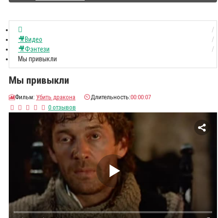
🎥Видео
🎥Фэнтези
Мы привыкли
Мы привыкли
🎦
Фильм:
Убить дракона
⏲️
Длительность:
00:00:07
0 отзывов