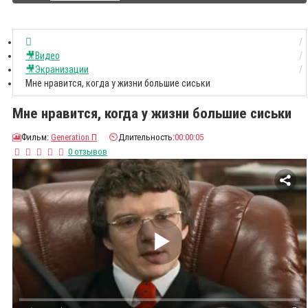
🎥Видео
🎥Экранизации
Мне нравится, когда у жизни большие сиськи
Мне нравится, когда у жизни большие сиськи
🎦
Фильм:
Generation П
⏲️
Длительность:
00:00:05
0 отзывов