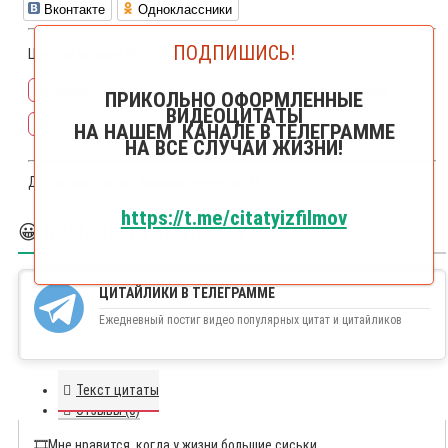
Вконтакте
Одноклассники
ПОДПИШИСЬ!
Цитаты на тему🔎:
афоризм
гинзбург
пелевин
философия
епифанцев
ПРИКОЛЬНО ОФОРМЛЕННЫЕ
ВИДЕОЦИТАТЫ
сиськи
НА НАШЕМ КАНАЛЕ В ТЕЛЕГРАММЕ
НА ВСЕ СЛУЧАИ ЖИЗНИ!
Другие цитаты из фильма
Generation П
https://t.me/citatyizfilmov
😀 БОЛЬШЕ ЦИТАЙЛИКОВ
ЦИТАЙЛИКИ В ТЕЛЕГРАММЕ
Ежедневный постиг видео популярных цитат и цитайликов
Текст цитаты
Отзывы (0)
🎞️
Мне нравится, когда у жизни большие сиськи.