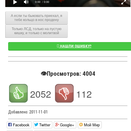
0:00
/ 0:00
А если ты быковать приехал, я
тебе кольцо в нос продену
Только ЛСД, только на пустую
кишку, и только с молитвой
НАШЛИ ОШИБКУ?
👁️Просмотров: 4004
2052
112
Добавлено:
2011-11-01
Facebook
Twitter
Google+
Мой Мир