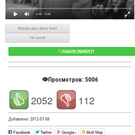
0:00
/ 0:00
Морды друг другу бьют
Не шали
НАШЛИ ОШИБКУ?
👁️Просмотров: 5006
2052
112
Добавлено:
2012-07-08
Facebook
Twitter
Google+
Мой Мир