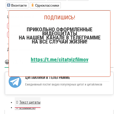
Вконтакте
Одноклассники
ПОДПИШИСЬ!
Цитаты на тему🔎:
юрский
ругань
музыка
полока
пантелеев
белых
ПРИКОЛЬНО ОФОРМЛЕННЫЕ
ВИДЕОЦИТАТЫ
стыдить
отчитывать
НА НАШЕМ КАНАЛЕ В ТЕЛЕГРАММЕ
НА ВСЕ СЛУЧАИ ЖИЗНИ!
Другие цитаты из фильма
Республика ШКИД
https://t.me/citatyizfilmov
😀 БОЛЬШЕ ЦИТАЙЛИКОВ
ЦИТАЙЛИКИ В ТЕЛЕГРАММЕ
Ежедневный постиг видео популярных цитат и цитайликов
Текст цитаты
Отзывы (0)