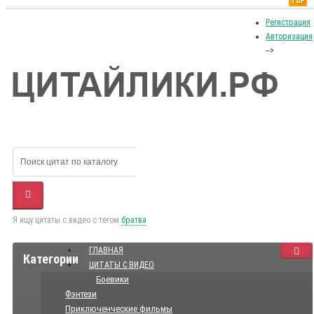
TOP
Регистрация
Авторизация
-->
Я ищу цитаты с видео с тегом
братва
ГЛАВНАЯ
Категории
ЦИТАТЫ С ВИДЕО
Боевики
Фэнтези
Приключенческие фильмы