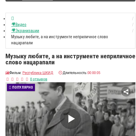
🎥Видео
🎥Экранизации
Музыку любите, а на инструменте неприличное слово
нацарапали
Музыку любите, а на инструменте неприличное
слово нацарапали
🎦
Фильм:
Республика ШКИД
⏲️
Длительность:
00:00:05
0 отзывов
ПОПУЛЯРНО