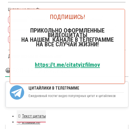
Цитаты на тему🔎:
ПОДПИШИСЬ!
криминал
бандиты
братва
Алексей Балабанов
ПРИКОЛЬНО ОФОРМЛЕННЫЕ
пословица
поговорка
жена
муж
верность
мурзин
ВИДЕОЦИТАТЫ
НА НАШЕМ КАНАЛЕ В ТЕЛЕГРАММЕ
письмиченко
НА ВСЕ СЛУЧАИ ЖИЗНИ!
Другие цитаты из фильма
Брат
https://t.me/citatyizfilmov
😀 БОЛЬШЕ ЦИТАЙЛИКОВ
ЦИТАЙЛИКИ В ТЕЛЕГРАММЕ
Ежедневный постиг видео популярных цитат и цитайликов
Текст цитаты
Отзывы (0)