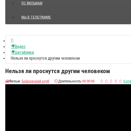
ПО ФИЛЬМАМ
МЫ В ТЕЛЕГРАММЕ
Показать все Цитаты с видео
🎥Видео
🎥Цитайлики
Нельзя ли проснутся другим человеком
Нельзя ли проснутся другим человеком
🎦
Фильм:
Бойцовский клуб
⏲️
Длительность:
00:00:06
0 от