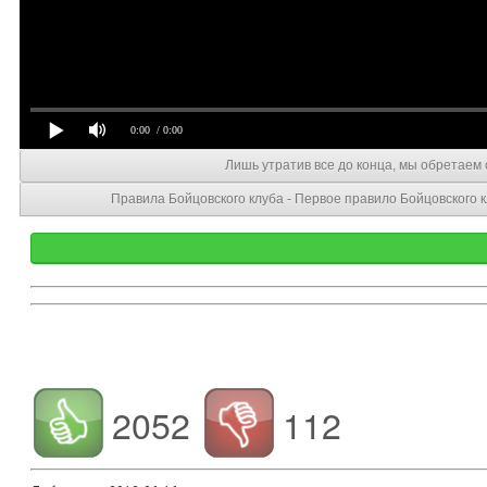
0:00
/ 0:00
Лишь утратив все до конца, мы обретаем
Правила Бойцовского клуба - Первое правило Бойцовского к
2052
112