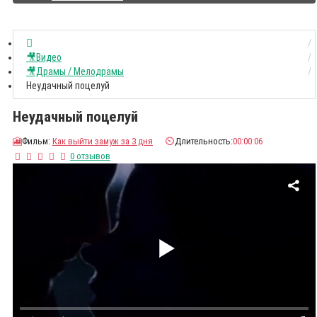
🎥Видео
🎥Драмы / Мелодрамы
Неудачный поцелуй
Неудачный поцелуй
🎦
Фильм:
Как выйти замуж за 3 дня
⏲️
Длительность:
00:00:06
0 отзывов