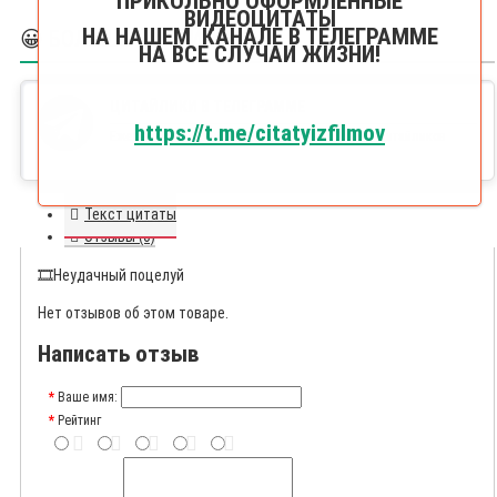
ПРИКОЛЬНО ОФОРМЛЕННЫЕ
ВИДЕОЦИТАТЫ
НА НАШЕМ КАНАЛЕ В ТЕЛЕГРАММЕ
😀 БОЛЬШЕ ЦИТАЙЛИКОВ
НА ВСЕ СЛУЧАИ ЖИЗНИ!
ЦИТАЙЛИКИ В ТЕЛЕГРАММЕ
https://t.me/citatyizfilmov
Ежедневный постиг видео популярных цитат и цитайликов
Текст цитаты
Отзывы (0)
🎞️
Неудачный поцелуй
Нет отзывов об этом товаре.
Написать отзыв
Ваше имя:
Рейтинг