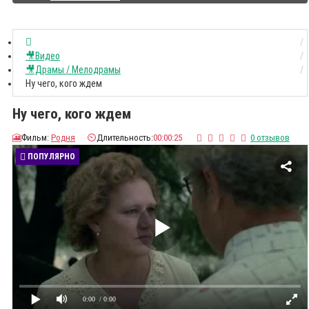
🎥Видео
🎥Драмы / Мелодрамы
Ну чего, кого ждем
Ну чего, кого ждем
🎦
Фильм:
Родня
⏲️
Длительность:
00:00:25
0 отзывов
ПОПУЛЯРНО
0:00
/ 0:00