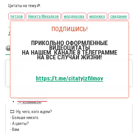
Цитаты на тему🔎:
петров
Никита Михалков
мордюкова
мережко
свидание
ПОДПИШИСЬ!
Другие цитаты из фильма
Родня
ПРИКОЛЬНО ОФОРМЛЕННЫЕ
ВИДЕОЦИТАТЫ
😀 БОЛЬШЕ ЦИТАЙЛИКОВ
НА НАШЕМ КАНАЛЕ В ТЕЛЕГРАММЕ
НА ВСЕ СЛУЧАИ ЖИЗНИ!
ЦИТАЙЛИКИ В ТЕЛЕГРАММЕ
Ежедневный постиг видео популярных цитат и цитайликов
https://t.me/citatyizfilmov
Текст цитаты
Отзывы (0)
🎞️
- Ну, чего, кого ждем?
- Больше никого.
- А цветы?
- Вам.