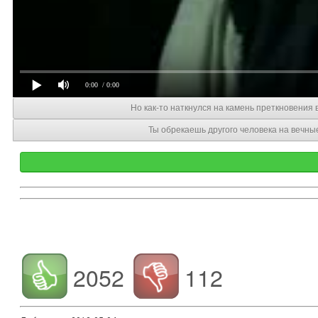
0:00
/ 0:00
Но как-то наткнулся на камень преткновения 
Ты обрекаешь другого человека на вечны
2052
112