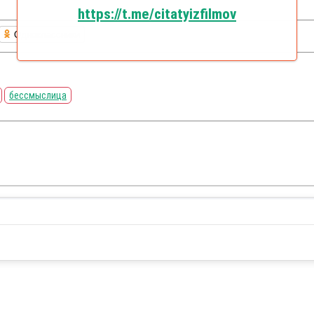
https://t.me/citatyizfilmov
Одноклассники
бессмыслица