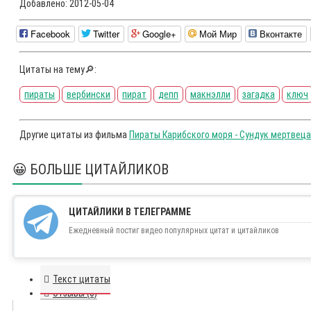
Добавлено:
2012-05-04
Facebook
Twitter
Google+
Мой Мир
Вконтакте
Цитаты на тему🔎:
пираты
вербински
пират
депп
макнэлли
загадка
ключ
Другие цитаты из фильма
Пираты Карибского моря - Сундук мертвеца
😀 БОЛЬШЕ ЦИТАЙЛИКОВ
ЦИТАЙЛИКИ В ТЕЛЕГРАММЕ
Ежедневный постиг видео популярных цитат и цитайликов
Текст цитаты
Отзывы (0)