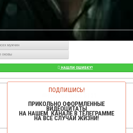
всех мужчин
е оковы
НАШЛИ ОШИБКУ?
ПОДПИШИСЬ!
👁️Просмотров: 5101
ПРИКОЛЬНО ОФОРМЛЕННЫЕ
ВИДЕОЦИТАТЫ
НА НАШЕМ КАНАЛЕ В ТЕЛЕГРАММЕ
НА ВСЕ СЛУЧАИ ЖИЗНИ!