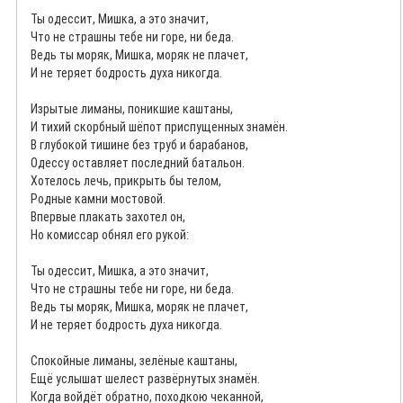
Ты одессит, Мишка, а это значит,
Что не страшны тебе ни горе, ни беда.
Ведь ты моряк, Мишка, моряк не плачет,
И не теряет бодрость духа никогда.
Изрытые лиманы, поникшие каштаны,
И тихий скорбный шёпот приспущенных знамён.
В глубокой тишине без труб и барабанов,
Одессу оставляет последний батальон.
Хотелось лечь, прикрыть бы телом,
Родные камни мостовой.
Впервые плакать захотел он,
Но комиссар обнял его рукой:
Ты одессит, Мишка, а это значит,
Что не страшны тебе ни горе, ни беда.
Ведь ты моряк, Мишка, моряк не плачет,
И не теряет бодрость духа никогда.
Спокойные лиманы, зелёные каштаны,
Ещё услышат шелест развёрнутых знамён.
Когда войдёт обратно, походкою чеканной,