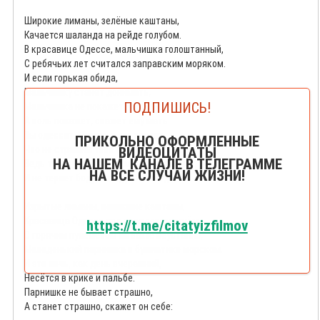
Широкие лиманы, зелёные каштаны,
Качается шаланда на рейде голубом.
В красавице Одессе, мальчишка голоштанный,
С ребячьих лет считался заправским моряком.
И если горькая обида,
Мальчишку станет донимать,
ПОДПИШИСЬ!
Мальчишка не покажет вида,
А коль покажет, скажет ему мать:
Ты одессит, Мишка, а это значит,
ПРИКОЛЬНО ОФОРМЛЕННЫЕ
Что не страшны тебе ни горе, ни беда.
ВИДЕОЦИТАТЫ
НА НАШЕМ КАНАЛЕ В ТЕЛЕГРАММЕ
Ведь ты моряк, Мишка, моряк не плачет,
НА ВСЕ СЛУЧАИ ЖИЗНИ!
И не теряет бодрость духа никогда.
Изрытые лиманы, поникшие каштаны,
Красавица Одесса под вражеским огнём.
https://t.me/citatyizfilmov
С горячим пулемётом на вахте неустанно,
Молоденький парнишка в бушлатике морском.
И эта ночь, как день вчерашний,
Несётся в крике и пальбе.
Парнишке не бывает страшно,
А станет страшно, скажет он себе: