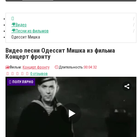
🎥Видео
🎥Песни из фильмов
Одессит Мишка
Видео песни Одессит Мишка из фильма
Концерт фронту
🎦
Фильм:
Концерт фронту
⏲️
Длительность:
00:04:32
0 отзывов
ПОПУЛЯРНО