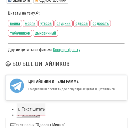
Вконтакте
Одноклассники
Цитаты на тему🔎:
война
моряк
утесов
слуцкий
одесса
бодрость
табачников
дыховичный
Другие цитаты из фильма
Концерт фронту
😀 БОЛЬШЕ ЦИТАЙЛИКОВ
ЦИТАЙЛИКИ В ТЕЛЕГРАММЕ
Ежедневный постиг видео популярных цитат и цитайликов
Текст цитаты
Отзывы (0)
🎞️
Текст песни "Одессит Мишка"