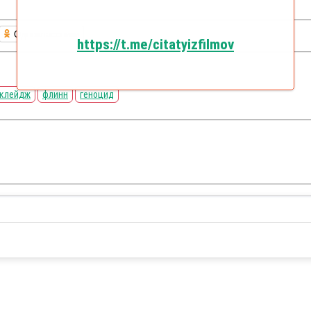
Одноклассники
https://t.me/citatyizfilmov
клейдж
флинн
геноцид