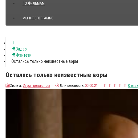
ПО ФИЛЬМАМ
МЫ В ТЕЛЕГРАММЕ
Показать все Цитаты с видео
🎥Видео
🎥Фэнтези
Остались только неизвестные воры
Остались только неизвестные воры
🎦
Фильм:
Игра престолов
⏲️
Длительность:
00:00:21
0 отз