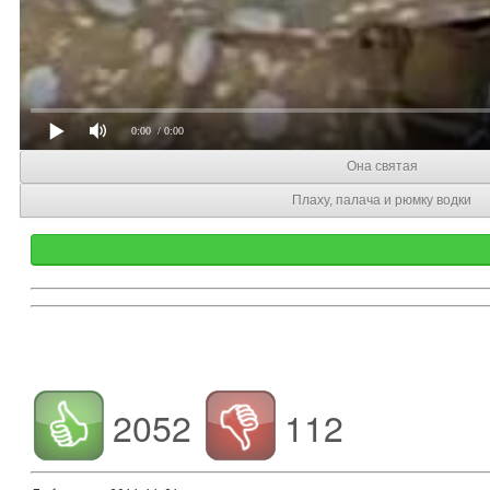
0:00
/ 0:00
Она святая
Плаху, палача и рюмку водки
2052
112