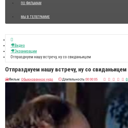
ПО ФИЛЬМАМ
МЫ В ТЕЛЕГРАММЕ
Показать все Цитаты с видео
🎥Видео
🎥Экранизации
Отпразднуем нашу встречу, ну со свиданьицем
Отпразднуем нашу встречу, ну со свиданьицем
🎦
Фильм:
Обыкновенное чудо
⏲️
Длительность:
00:00:05
0