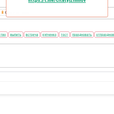
https://t.me/citatyizfilmov
Одноклассники
ство
выпить
встреча
купченко
тост
праздновать
отпразднов