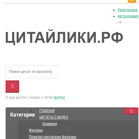
TOP
Регистрация
Авторизация
-->
Я ищу цитаты с видео с тегом
братва
ГЛАВНАЯ
Категории
ЦИТАТЫ С ВИДЕО
Боевики
Фэнтези
Приключенческие фильмы