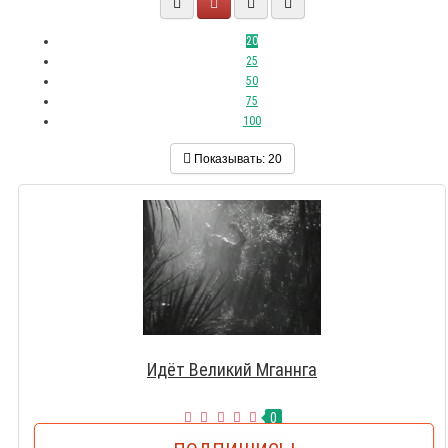
20
25
50
75
100
Показывать:
20
Идёт Великий Мганнга
0
СМОТРЕТЬ