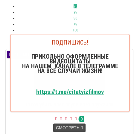
20
25
50
75
100
ПОДПИШИСЬ!
Показывать:
20
ПОПУЛЯРНО
ПРИКОЛЬНО ОФОРМЛЕННЫЕ
ВИДЕОЦИТАТЫ
НА НАШЕМ КАНАЛЕ В ТЕЛЕГРАММЕ
НА ВСЕ СЛУЧАИ ЖИЗНИ!
https://t.me/citatyizfilmov
Готов убить всех слуг и всех служанок
0
СМОТРЕТЬ