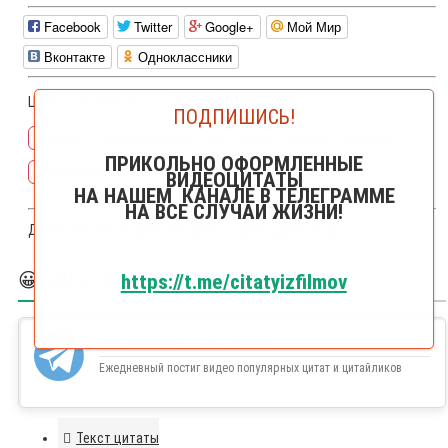
Facebook
Twitter
Google+
Мой Мир
Вконтакте
Одноклассники
Цитаты на тему🔎:
ПОДПИШИСЬ!
баталов
смоктуновский
ум
ромм
наука
лаврова
ПРИКОЛЬНО ОФОРМЛЕННЫЕ
гениальность
ВИДЕОЦИТАТЫ
НА НАШЕМ КАНАЛЕ В ТЕЛЕГРАММЕ
НА ВСЕ СЛУЧАИ ЖИЗНИ!
Другие цитаты из фильма
Девять дней одного года
😀 БОЛЬШЕ ЦИТАЙЛИКОВ
https://t.me/citatyizfilmov
ЦИТАЙЛИКИ В ТЕЛЕГРАММЕ
Ежедневный постиг видео популярных цитат и цитайликов
Текст цитаты