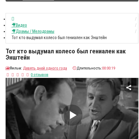
🎥Видео
🎥Драмы / Мелодрамы
Тот кто выдумал колесо был гениален как Энштейн
Тот кто выдумал колесо был гениален как
Энштейн
🎦
Фильм:
Девять дней одного года
⏲️
Длительность:
00:00:19
0 отзывов