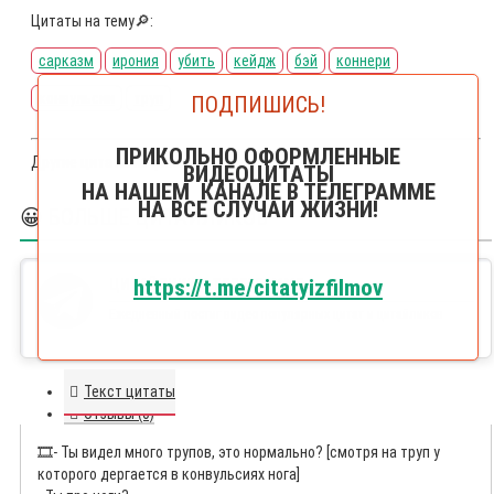
Цитаты на тему🔎:
сарказм
ирония
убить
кейдж
бэй
коннери
конвульсии
труп
ПОДПИШИСЬ!
ПРИКОЛЬНО ОФОРМЛЕННЫЕ
Другие цитаты из фильма
Скала
ВИДЕОЦИТАТЫ
НА НАШЕМ КАНАЛЕ В ТЕЛЕГРАММЕ
НА ВСЕ СЛУЧАИ ЖИЗНИ!
😀 БОЛЬШЕ ЦИТАЙЛИКОВ
https://t.me/citatyizfilmov
ЦИТАЙЛИКИ В ТЕЛЕГРАММЕ
Ежедневный постиг видео популярных цитат и цитайликов
Текст цитаты
Отзывы (0)
🎞️
- Ты видел много трупов, это нормально? [смотря на труп у
которого дергается в конвульсиях нога]