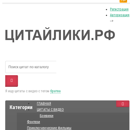
TOP
Регистрация
Авторизация
-->
Я ищу цитаты с видео с тегом
братва
ГЛАВНАЯ
Категории
ЦИТАТЫ С ВИДЕО
Боевики
Фэнтези
Приключенческие фильмы