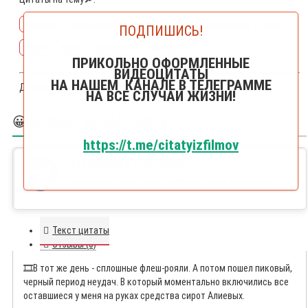
качанов
охлобыстин
армия
деньги
коршунков
игра
ПОДПИШИСЬ!
карты
игрок
проиграть
выиграть
ПРИКОЛЬНО ОФОРМЛЕННЫЕ
ВИДЕОЦИТАТЫ
НА НАШЕМ КАНАЛЕ В ТЕЛЕГРАММЕ
Другие цитаты из фильма
ДМБ
НА ВСЕ СЛУЧАИ ЖИЗНИ!
😀 БОЛЬШЕ ЦИТАЙЛИКОВ
https://t.me/citatyizfilmov
ЦИТАЙЛИКИ В ТЕЛЕГРАММЕ
Ежедневный постиг видео популярных цитат и цитайликов
Текст цитаты
Отзывы (0)
🎞️
В тот же день - сплошные флеш-рояли. А потом пошел пиковый,
черный период неудач. В который моментально включились все
оставшиеся у меня на руках средства сирот Алиевых.