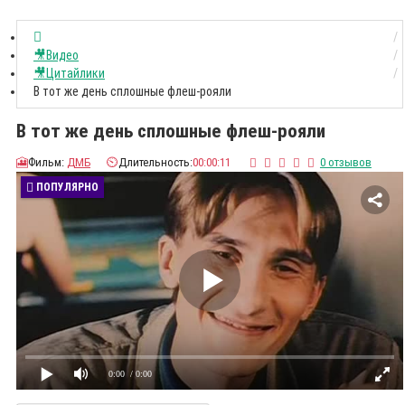
🎥Видео
🎥Цитайлики
В тот же день сплошные флеш-рояли
В тот же день сплошные флеш-рояли
🎦
Фильм:
ДМБ
⏲️
Длительность:
00:00:11
0 отзывов
ПОПУЛЯРНО
0:00
/ 0:00