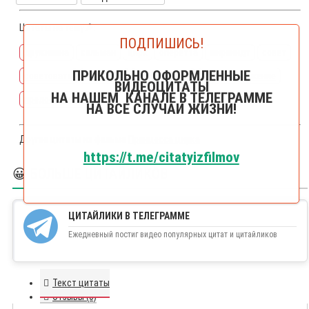
Цитаты на тему🔎:
ПОДПИШИСЬ!
дружинина
кальман
цирк
оперетта
ширвиндт
совет
ПРИКОЛЬНО ОФОРМЛЕННЫЕ
советовать
сомнение
сомневаться
предостережение
ВИДЕОЦИТАТЫ
НА НАШЕМ КАНАЛЕ В ТЕЛЕГРАММЕ
предостерегать
НА ВСЕ СЛУЧАИ ЖИЗНИ!
Другие цитаты из фильма
Принцесса цирка
https://t.me/citatyizfilmov
😀 БОЛЬШЕ ЦИТАЙЛИКОВ
ЦИТАЙЛИКИ В ТЕЛЕГРАММЕ
Ежедневный постиг видео популярных цитат и цитайликов
Текст цитаты
Отзывы (0)