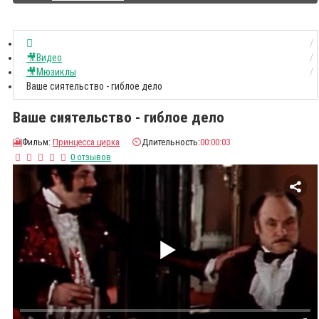
🎥Видео
🎥Мюзиклы
Ваше сиятельство - гиблое дело
Ваше сиятельство - гиблое дело
🎦
Фильм:
Принцесса цирка
⏲️
Длительность:
00:00:03
0 отзывов