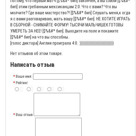
Потому, что первый матч [$%&#* бип] закончен, а вы слили [$%&#*
бип] этим гребанным мексиканцам 2:0. Что с вами? Что вы
молчите? Где ваше мастерство?! [$%&#* бип] Слушать меня,к огда
я с вами разговариваю, мать вашу [$%&#* бип]. НЕ ХОТИТЕ ИГРАТЬ
В СБОРНОЙ - СНИМАЙТЕ ФОРМУ! ТЫСЯЧИ МАЛЬЧИШЕК ГОТОВЫ
УМЕРЕТЬ ЗА НЕЕ! [$%&#* бип]. Выходите на поле и покажите
[$%&#* бип] на что вы способны.
[голос диктора] Англия проиграла 4:0. :))))))))))))))))))))))))))))
Нет отзывов об этом товаре.
Написать отзыв
Ваше имя:
Рейтинг
Ваш отзыв