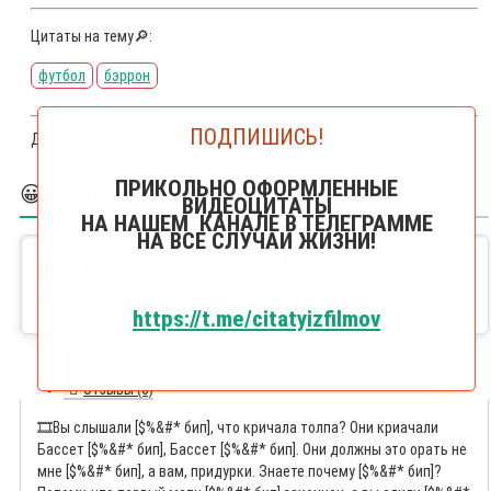
Цитаты на тему🔎:
футбол
бэррон
ПОДПИШИСЬ!
Другие цитаты из фильма
Тренер
ПРИКОЛЬНО ОФОРМЛЕННЫЕ
😀 БОЛЬШЕ ЦИТАЙЛИКОВ
ВИДЕОЦИТАТЫ
НА НАШЕМ КАНАЛЕ В ТЕЛЕГРАММЕ
НА ВСЕ СЛУЧАИ ЖИЗНИ!
ЦИТАЙЛИКИ В ТЕЛЕГРАММЕ
Ежедневный постиг видео популярных цитат и цитайликов
https://t.me/citatyizfilmov
Текст цитаты
Отзывы (0)
🎞️
Вы слышали [$%&#* бип], что кричала толпа? Они криачали
Бассет [$%&#* бип], Бассет [$%&#* бип]. Они должны это орать не
мне [$%&#* бип], а вам, придурки. Знаете почему [$%&#* бип]?