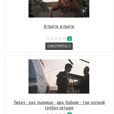
И пьёте, и пьёте
0
СМОТРЕТЬ
Лихач - раз, пьяница - два, бабник - три, ночной
трубач четыре