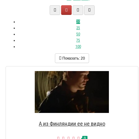
20
25
50
75
100
Показать:
20
А из Финляндии ее не видно
0