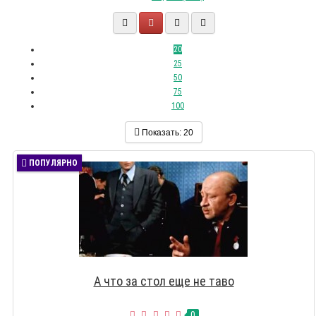
20
25
50
75
100
Показать:
20
ПОПУЛЯРНО
А что за стол еще не таво
0