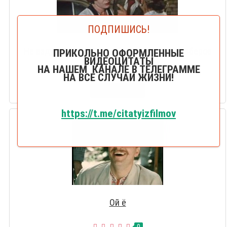
ПОДПИШИСЬ!
Не вздумайте обойтись без рефлётки и шаберов
ПРИКОЛЬНО ОФОРМЛЕННЫЕ
ВИДЕОЦИТАТЫ
НА НАШЕМ КАНАЛЕ В ТЕЛЕГРАММЕ
0
НА ВСЕ СЛУЧАИ ЖИЗНИ!
СМОТРЕТЬ
https://t.me/citatyizfilmov
Ой ё