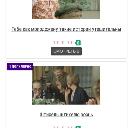
Тебе как молодожену такие истории утешительны
0
СМОТРЕТЬ
ПОПУЛЯРНО
Штихель штихелю рознь