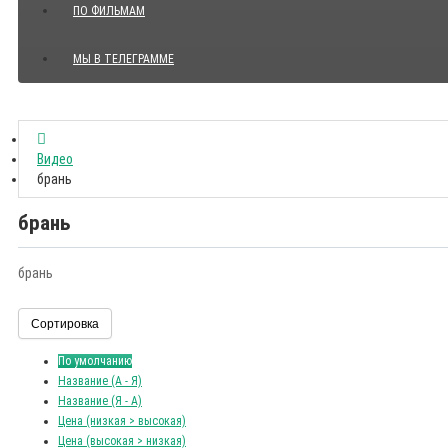
ПО ФИЛЬМАМ
МЫ В ТЕЛЕГРАММЕ
Показать все Цитаты с видео
Видео
брань
брань
брань
Сортировка
По умолчанию
Название (А - Я)
Название (Я - А)
Цена (низкая > высокая)
Цена (высокая > низкая)