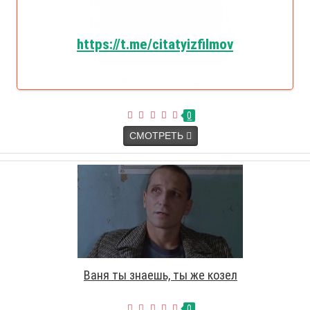
https://t.me/citatyizfilmov
Балда ты Петя
0
СМОТРЕТЬ
Ваня ты знаешь, ты же козел
0