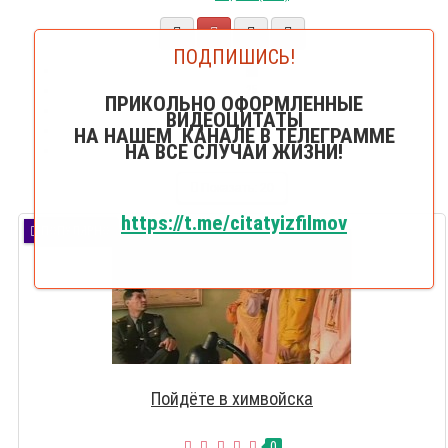
ПОДПИШИСЬ!
20
25
ПРИКОЛЬНО ОФОРМЛЕННЫЕ
50
ВИДЕОЦИТАТЫ
75
НА НАШЕМ КАНАЛЕ В ТЕЛЕГРАММЕ
НА ВСЕ СЛУЧАИ ЖИЗНИ!
100
Показать:
20
https://t.me/citatyizfilmov
ПОПУЛЯРНО
Пойдёте в химвойска
0