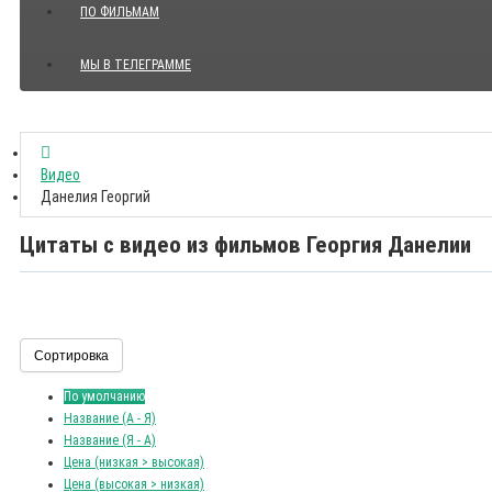
ПО ФИЛЬМАМ
МЫ В ТЕЛЕГРАММЕ
Показать все Цитаты с видео
Видео
Данелия Георгий
Цитаты с видео из фильмов Георгия Данелии
Сортировка
По умолчанию
Название (А - Я)
Название (Я - А)
Цена (низкая > высокая)
Цена (высокая > низкая)