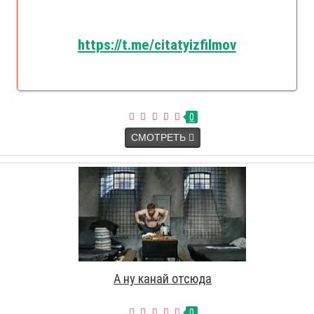
https://t.me/citatyizfilmov
А зачем нам английский
0
СМОТРЕТЬ
А ну канай отсюда
0