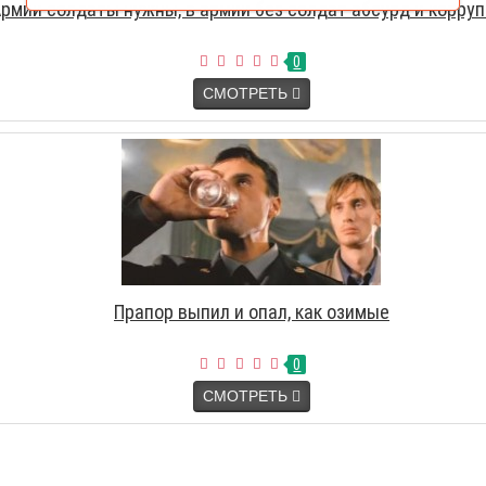
рмии солдаты нужны, в армии без солдат абсурд и корру
0
СМОТРЕТЬ
Прапор выпил и опал, как озимые
0
СМОТРЕТЬ