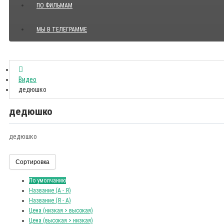
ПО ФИЛЬМАМ
МЫ В ТЕЛЕГРАММЕ
Показать все Цитаты с видео
Видео
дедюшко
дедюшко
дедюшко
Сортировка
По умолчанию
Название (А - Я)
Название (Я - А)
Цена (низкая > высокая)
Цена (высокая > низкая)