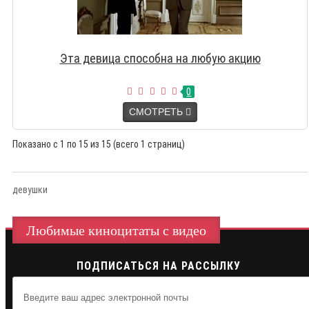
Эта девица способна на любую акцию
0
СМОТРЕТЬ
Показано с 1 по 15 из 15 (всего 1 страниц)
девушки
Любимые киноцитаты с видео
ПОДПИСАТЬСЯ НА РАССЫЛКУ