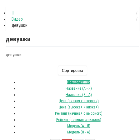
Видео
девушки
девушки
девушки
Сортировка
По умолчанию
Название (А - Я)
Название (Я - А)
Цена (низкая > высокая)
Цена (высокая > низкая)
Рейтинг (начиная с высокого)
Рейтинг (начиная с низкого)
Модель (А - Я)
Модель (Я - А)