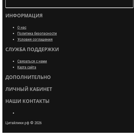
ИНФОРМАЦИЯ
О нас
Политика безопасности
Условия соглашения
СЛУЖБА ПОДДЕРЖКИ
Связаться с нами
Карта сайта
ДОПОЛНИТЕЛЬНО
ЛИЧНЫЙ КАБИНЕТ
НАШИ КОНТАКТЫ
Цитайлики.рф © 2026